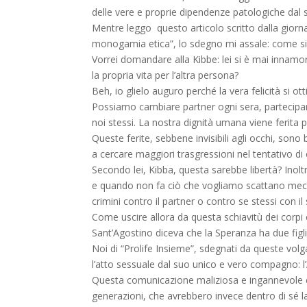
delle vere e proprie dipendenze patologiche dal ses
Mentre leggo questo articolo scritto dalla giornal
monogamia etica”, lo sdegno mi assale: come si pu
Vorrei domandare alla Kibbe: lei si è mai innam
la propria vita per l’altra persona?
Beh, io glielo auguro perché la vera felicità si o
Possiamo cambiare partner ogni sera, partecipare 
noi stessi. La nostra dignità umana viene ferita
Queste ferite, sebbene invisibili agli occhi, s
a cercare maggiori trasgressioni nel tentativo d
Secondo lei, Kibba, questa sarebbe libertà? Inolt
e quando non fa ciò che vogliamo scattano mecca
crimini contro il partner o contro se stessi con il 
Come uscire allora da questa schiavitù dei corpi
Sant’Agostino diceva che la Speranza ha due figli
Noi di “Prolife Insieme”, sdegnati da queste vol
l’atto sessuale dal suo unico e vero compagno: 
Questa comunicazione maliziosa e ingannevole ch
generazioni, che avrebbero invece dentro di sé la s