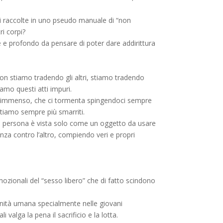
uali raccolte in uno pseudo manuale di “non
ri corpi?
 e profondo da pensare di poter dare addirittura
non stiamo tradendo gli altri, stiamo tradendo
amo questi atti impuri.
oto immenso, che ci tormenta spingendoci sempre
ntiamo sempre più smarriti.
tra persona è vista solo come un oggetto da usare
za contro l’altro, compiendo veri e propri
ozionali del “sesso libero” che di fatto scindono
gnità umana specialmente nelle giovani
valga la pena il sacrificio e la lotta.