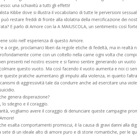
so: una schiavitù a tutti gli effetti!
ista Kibbe dove si illustra il vocabolario di tutte le perversioni sess
ò restare freddi di fronte alla idolatria della mercificazione dei nost
orata? E parlo di Amore con la A MAIUSCOLA, un sentimento così forte
ttiene solo nell’ esperienza di questo Amore.
a orgie, proclamarci liberi da regole etiche di fedeltà, ma in realtà 
 profondamente come con un coltello nella carne ogni volta che compi
ono ben presenti nel nostro essere e si fanno sentire generando un vu
i colmare questo vuoto. Ma così facendo il vuoto aumenta e noi ci se
re queste pratiche aumentano gli impulsi alla violenza, in quanto l’al
nismi di aggressività tale da condurre anche ad esercitare una violen
suicidio.
 che genera disperazione?
, lo sdegno e il coraggio.
garità, vogliamo avere il coraggio di denunciare queste campagne prom
l’Amore!
e esalta comportamenti promiscui, è la causa di gravi danni alla di
ete di un ideale alto di amore puro e di storie romantiche, per le quali 