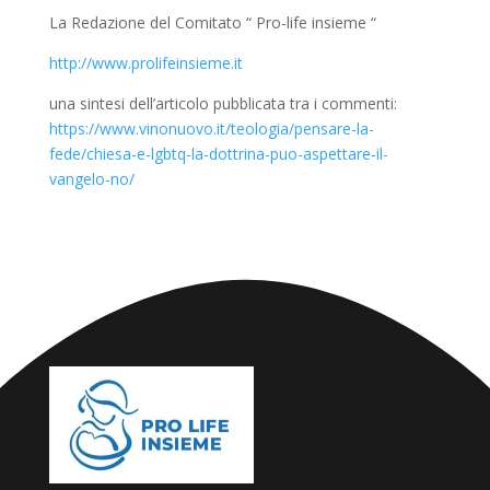
La Redazione del Comitato “ Pro-life insieme “
http://www.prolifeinsieme.it
una sintesi dell’articolo pubblicata tra i commenti:
https://www.vinonuovo.it/teologia/pensare-la-
fede/chiesa-e-lgbtq-la-dottrina-puo-aspettare-il-
vangelo-no/