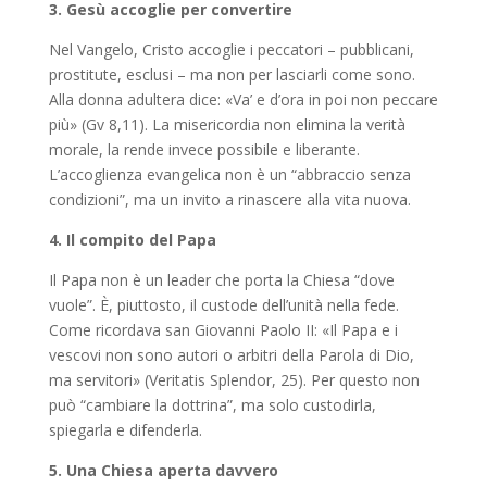
3. Gesù accoglie per convertire
Nel Vangelo, Cristo accoglie i peccatori – pubblicani,
prostitute, esclusi – ma non per lasciarli come sono.
Alla donna adultera dice: «Va’ e d’ora in poi non peccare
più» (Gv 8,11). La misericordia non elimina la verità
morale, la rende invece possibile e liberante.
L’accoglienza evangelica non è un “abbraccio senza
condizioni”, ma un invito a rinascere alla vita nuova.
4. Il compito del Papa
Il Papa non è un leader che porta la Chiesa “dove
vuole”. È, piuttosto, il custode dell’unità nella fede.
Come ricordava san Giovanni Paolo II: «Il Papa e i
vescovi non sono autori o arbitri della Parola di Dio,
ma servitori» (Veritatis Splendor, 25). Per questo non
può “cambiare la dottrina”, ma solo custodirla,
spiegarla e difenderla.
5. Una Chiesa aperta davvero