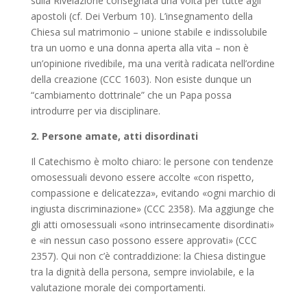
sulla Rivelazione consegnata una volta per tutte agli
apostoli (cf. Dei Verbum 10). L’insegnamento della
Chiesa sul matrimonio – unione stabile e indissolubile
tra un uomo e una donna aperta alla vita – non è
un’opinione rivedibile, ma una verità radicata nell’ordine
della creazione (CCC 1603). Non esiste dunque un
“cambiamento dottrinale” che un Papa possa
introdurre per via disciplinare.
2. Persone amate, atti disordinati
Il Catechismo è molto chiaro: le persone con tendenze
omosessuali devono essere accolte «con rispetto,
compassione e delicatezza», evitando «ogni marchio di
ingiusta discriminazione» (CCC 2358). Ma aggiunge che
gli atti omosessuali «sono intrinsecamente disordinati»
e «in nessun caso possono essere approvati» (CCC
2357). Qui non c’è contraddizione: la Chiesa distingue
tra la dignità della persona, sempre inviolabile, e la
valutazione morale dei comportamenti.