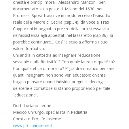
onestà e princìpi morali. Alessandro Manzoni, ben
documentato sulla peste di Milano del 1630, nei
Promessi Sposi trascrive in modo eccelso l’episodio
reale della Madre di Cecilia (cap.34), dà voce ai Frati
Cappuccini impegnati a prezzo della loro stessa vita
nell’assistenza agli appestati nel lazzaretto (cap.36). Si
potrebbe continuare… Così la scuola afferma il suo
valore formativo.
Chi andrà in cattedra ad insegnare “educazione
sessuale e all’affettività” ? Con quale laurea o qualifica?
Con quale etica o moralità? E’ già drammatico pensare
quanti insegnanti non sono veri educatori; diventa
tragico pensare quanti individui pregni di ideologie
deleterie e comatose si stanno proponendo per tale
“educazione”.
Dott. Luciano Leone
Medico Chirurgo, specialista in Pediatria
Comitato ProLife Insieme
www.prolifeinsieme.it