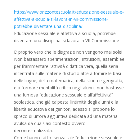
https://www.orizzontescuola.it/educazione-sessuale-e-
affettiva-a-scuola-si-lavora-in-vii-commissione-
potrebbe-diventare-una-disciplina/
Educazione sessuale e affettiva a scuola, potrebbe
diventare una disciplina: si lavora in VII Commissione
E’ proprio vero che le disgrazie non vengono mai sole!
Non bastassero sperimentazioni, intrusioni, assemblee
per frammentare l’attività didattica vera, quella seria
incentrata sulle materie di studio atte a fornire le basi
delle lingue, della matematica, della storia e geografia,
e a formare mentalità critica negli alunni; non bastasse
una fumosa “educazione sessuale e all’affettività”
scolastica, che già calpesta l’intimità degli alunni e la
libertà educativa dei genitori; adesso si propone lo
spreco di un’ora aggiuntiva dedicata ad una materia
avulsa da qualsiasi contesto ovvero
decontestualizzata.
Come hanno fatto, senza tale “educazione sessuale e