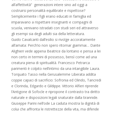
all’affettività” generazioni intere sino ad oggi a
costruirsi personalità equilibrate e rispettose?
Semplicemente i figli erano educati in famiglia ed
imparavano a rispettare insegnanti e compagni di
scuola, venivano istradati con studi seri ed attraverso
gli esempi sia degli adulti sia della letteratura.
Guido Cavalcanti dall’esilio si rivolge accoratamente
all’amata: Perch’io non spero ritornar giammai… Dante
Alighieri vede appena Beatrice da lontano e pensa a lei
non certo in termini di possesso, bensì come ad una
creatura piena di spiritualità. Francesco Petrarca
parimenti è colpito nell’intimo da una intangibile Laura.
Torquato Tasso nella Gerusalemme Liberata addita
coppie capaci di sacrificio: Sofronia ed Olindo, Tancredi
e Clorinda, Edgardo e Gildippe. Vittorio Alfieri riprende
l’Antigone di Sofocle e ripropone il contrasto tra diritto
naturale e disposizioni legali snaturate dalla tirannide.
Giuseppe Parini nell’ode La caduta mostra la dignità di
colui che affronta le ristrettezze della vita, ma difende