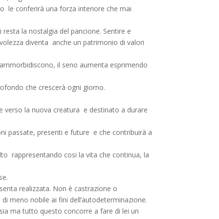
o le conferirà una forza interiore che mai
 resta la nostalgia del pancione. Sentire e
volezza diventa anche un patrimonio di valori
me si ammorbidiscono, il seno aumenta esprimendo
rofondo che crescerà ogni giorno.
ne verso la nuova creatura e destinato a durare
oni passate, presenti e future e che contribuirà a
lto rappresentando cosi la vita che continua, la
se.
 senta realizzata. Non è castrazione o
di meno nobile ai fini dell’autodeterminazione.
nsia ma tutto questo concorre a fare di lei un