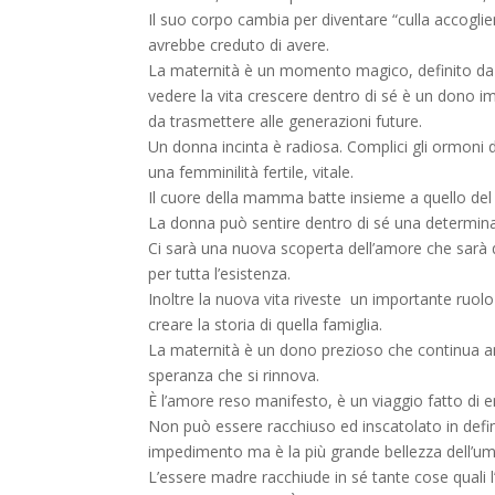
Il suo corpo cambia per diventare “culla accogl
avrebbe creduto di avere.
La maternità è un momento magico, definito da mol
vedere la vita crescere dentro di sé è un dono 
da trasmettere alle generazioni future.
Un donna incinta è radiosa. Complici gli ormoni 
una femminilità fertile, vitale.
Il cuore della mamma batte insieme a quello del
La donna può sentire dentro di sé una determinaz
Ci sarà una nuova scoperta dell’amore che sarà 
per tutta l’esistenza.
Inoltre la nuova vita riveste un importante ruolo
creare la storia di quella famiglia.
La maternità è un dono prezioso che continua anc
speranza che si rinnova.
È l’amore reso manifesto, è un viaggio fatto di emo
Non può essere racchiuso ed inscatolato in defin
impedimento ma è la più grande bellezza dell’uma
L’essere madre racchiude in sé tante cose quali l’