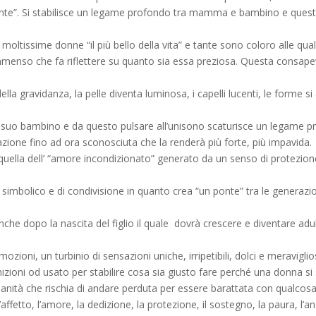
iente”. Si stabilisce un legame profondo tra mamma e bambino e quest
tissime donne “il più bello della vita” e tante sono coloro alle quali
immenso che fa riflettere su quanto sia essa preziosa. Questa consape
della gravidanza, la pelle diventa luminosa, i capelli lucenti, le for
 suo bambino e da questo pulsare all’unisono scaturisce un legame p
ione fino ad ora sconosciuta che la renderà più forte, più impavida.
quella dell’ “amore incondizionato” generato da un senso di protezio
 simbolico e di condivisione in quanto crea “un ponte” tra le generazi
he dopo la nascita del figlio il quale dovrà crescere e diventare adu
zioni, un turbinio di sensazioni uniche, irripetibili, dolci e meraviglio
izioni od usato per stabilire cosa sia giusto fare perché una donna si
nità che rischia di andare perduta per essere barattata con qualcosa 
affetto, l’amore, la dedizione, la protezione, il sostegno, la paura, l’a