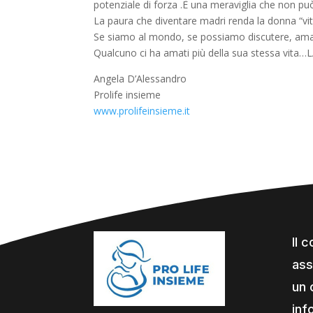
potenziale di forza .È una meraviglia che non p
La paura che diventare madri renda la donna “vitt
Se siamo al mondo, se possiamo discutere, amare
Qualcuno ci ha amati più della sua stessa vit
Angela D’Alessandro
Prolife insieme
www.prolifeinsieme.it
Il 
ass
un 
inf