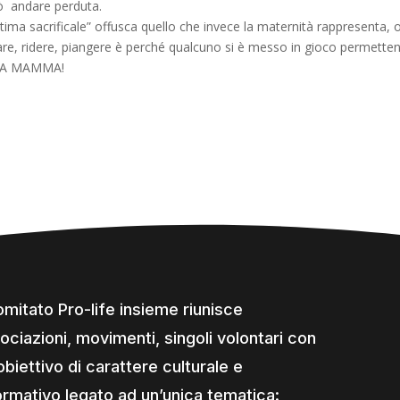
uò andare perduta.
ima sacrificale” offusca quello che invece la maternità rappresenta, oss
, ridere, piangere è perché qualcuno si è messo in gioco permettendo
a…LA MAMMA!
comitato Pro-life insieme riunisce
ociazioni, movimenti, singoli volontari con
obiettivo di carattere culturale e
ormativo legato ad un’unica tematica: