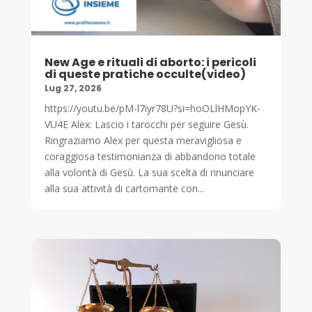
New Age e rituali di aborto: i pericoli
di queste pratiche occulte(video)
Lug 27, 2026
https://youtu.be/pM-l7iyr78U?si=hoOLlHMopYK-
VU4E Alex: Lascio i tarocchi per seguire Gesù.
Ringraziamo Alex per questa meravigliosa e
coraggiosa testimonianza di abbandono totale
alla volontà di Gesù. La sua scelta di rinunciare
alla sua attività di cartomante con...