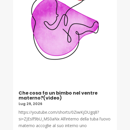
Che cosa fa un bimbo nel ventre
materno?(video)
Lug 29, 2026
https://youtube.com/shorts/0ZiwKjDUgq8?
si=ZJEslf9bU_MS0aNx All’interno della tuba l’uovo
materno accoglie al suo interno uno