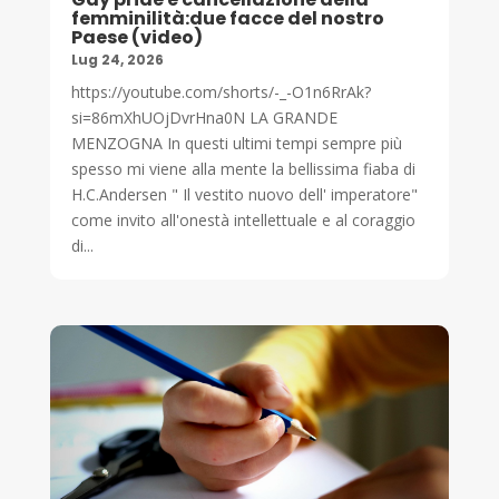
femminilità:due facce del nostro
Paese (video)
Lug 24, 2026
https://youtube.com/shorts/-_-O1n6RrAk?
si=86mXhUOjDvrHna0N LA GRANDE
MENZOGNA In questi ultimi tempi sempre più
spesso mi viene alla mente la bellissima fiaba di
H.C.Andersen " Il vestito nuovo dell' imperatore"
come invito all'onestà intellettuale e al coraggio
di...