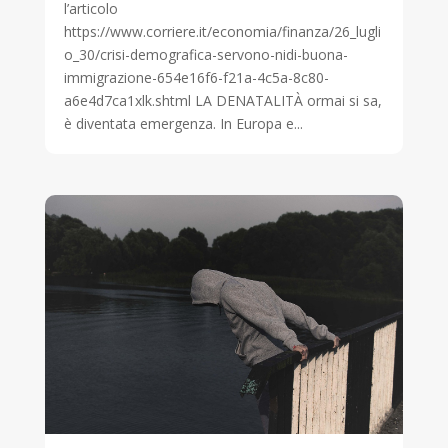
l’articolo
https://www.corriere.it/economia/finanza/26_lugli
o_30/crisi-demografica-servono-nidi-buona-
immigrazione-654e16f6-f21a-4c5a-8c80-
a6e4d7ca1xlk.shtml LA DENATALITÀ ormai si sa,
è diventata emergenza. In Europa e...