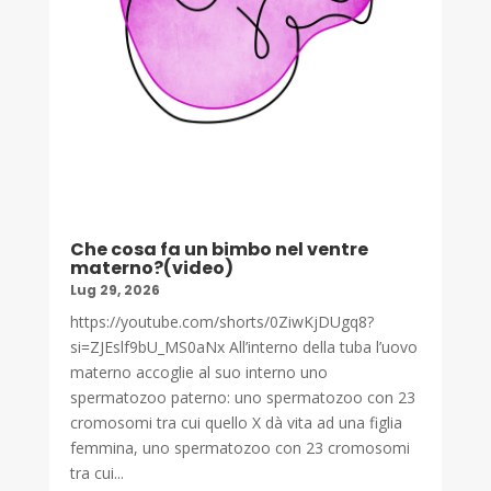
Che cosa fa un bimbo nel ventre
materno?(video)
Lug 29, 2026
https://youtube.com/shorts/0ZiwKjDUgq8?
si=ZJEslf9bU_MS0aNx All’interno della tuba l’uovo
materno accoglie al suo interno uno
spermatozoo paterno: uno spermatozoo con 23
cromosomi tra cui quello X dà vita ad una figlia
femmina, uno spermatozoo con 23 cromosomi
tra cui...