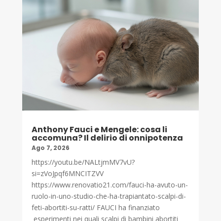
Anthony Fauci e Mengele: cosa li
accomuna? Il delirio di onnipotenza
Ago 7, 2026
https://youtu.be/NALtjmMV7vU?
si=zVoJpqf6MNCITZVV
https://www.renovatio21.com/fauci-ha-avuto-un-
ruolo-in-uno-studio-che-ha-trapiantato-scalpi-di-
feti-abortiti-su-ratti/ FAUCI ha finanziato
esperimenti nei quali scalpi di bambini abortiti