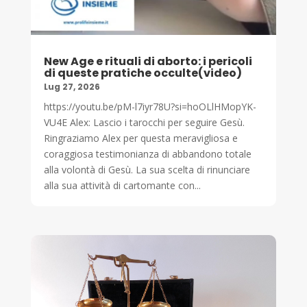
New Age e rituali di aborto: i pericoli
di queste pratiche occulte(video)
Lug 27, 2026
https://youtu.be/pM-l7iyr78U?si=hoOLlHMopYK-
VU4E Alex: Lascio i tarocchi per seguire Gesù.
Ringraziamo Alex per questa meravigliosa e
coraggiosa testimonianza di abbandono totale
alla volontà di Gesù. La sua scelta di rinunciare
alla sua attività di cartomante con...