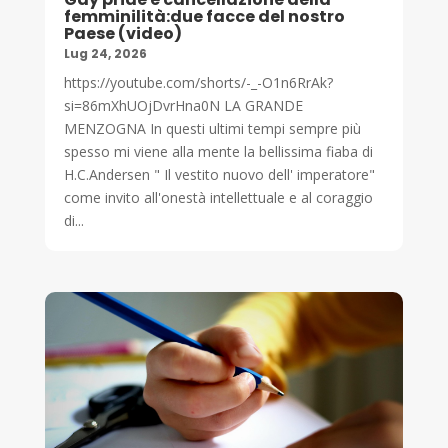
femminilità:due facce del nostro
Paese (video)
Lug 24, 2026
https://youtube.com/shorts/-_-O1n6RrAk?
si=86mXhUOjDvrHna0N LA GRANDE
MENZOGNA In questi ultimi tempi sempre più
spesso mi viene alla mente la bellissima fiaba di
H.C.Andersen " Il vestito nuovo dell' imperatore"
come invito all'onestà intellettuale e al coraggio
di...