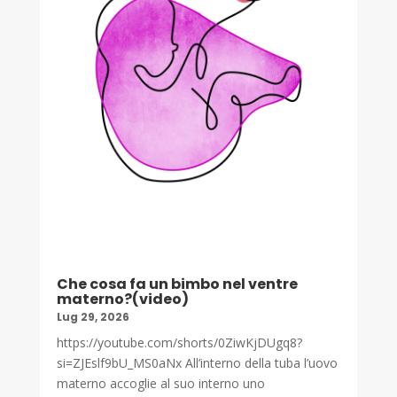
Che cosa fa un bimbo nel ventre
materno?(video)
Lug 29, 2026
https://youtube.com/shorts/0ZiwKjDUgq8?
si=ZJEslf9bU_MS0aNx All’interno della tuba l’uovo
materno accoglie al suo interno uno