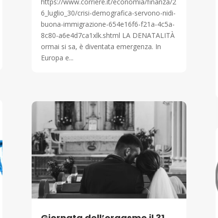
https://www.corriere.it/economia/finanza/2
6_luglio_30/crisi-demografica-servono-nidi-
buona-immigrazione-654e16f6-f21a-4c5a-
8c80-a6e4d7ca1xlk.shtml LA DENATALITÀ
ormai si sa, è diventata emergenza. In
Europa e...
Giornata dell’orgasmo il 31