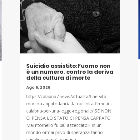
Suicidio assistito:l’uomo non
è un numero, contro la deriva
della cultura di morte
Ago 6, 2026
https://calabria7.news/attualita/fine-vita-
marco-cappato-lancia-la-raccolta-firme-in-
calabria-per-una-legge-regionale/ SE NON
CI PENSA LO STATO CI PENSA CAPPATO!
Mai ritornello fu più azzeccato!!! In un
mondo ormai privo di speranza fanno
capolino un po' ovunque...