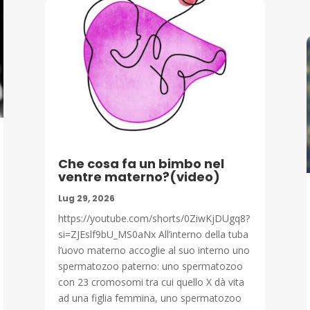
Che cosa fa un bimbo nel
ventre materno?(video)
Lug 29, 2026
https://youtube.com/shorts/0ZiwKjDUgq8?
si=ZJEslf9bU_MS0aNx All’interno della tuba
l’uovo materno accoglie al suo interno uno
spermatozoo paterno: uno spermatozoo
con 23 cromosomi tra cui quello X dà vita
ad una figlia femmina, uno spermatozoo