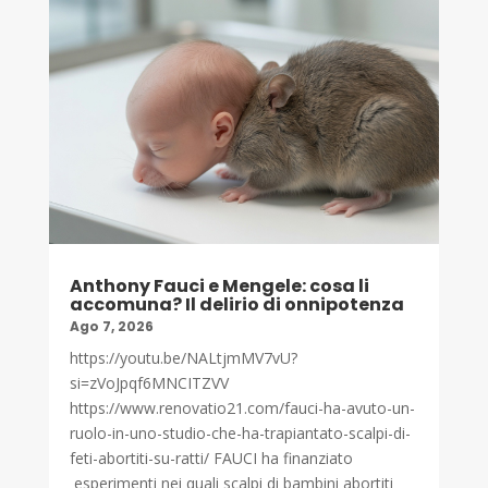
Anthony Fauci e Mengele: cosa li
accomuna? Il delirio di onnipotenza
Ago 7, 2026
https://youtu.be/NALtjmMV7vU?
si=zVoJpqf6MNCITZVV
https://www.renovatio21.com/fauci-ha-avuto-un-
ruolo-in-uno-studio-che-ha-trapiantato-scalpi-di-
feti-abortiti-su-ratti/ FAUCI ha finanziato
esperimenti nei quali scalpi di bambini abortiti