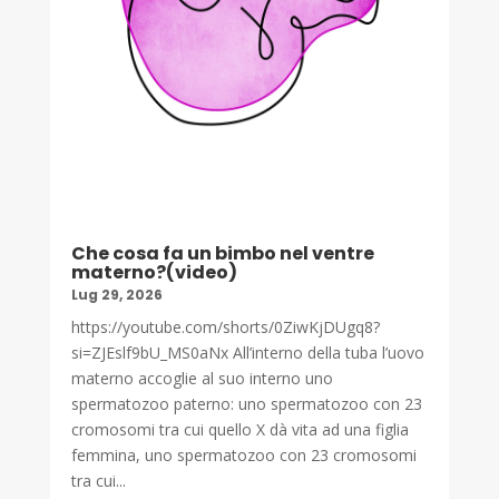
Che cosa fa un bimbo nel ventre
materno?(video)
Lug 29, 2026
https://youtube.com/shorts/0ZiwKjDUgq8?
si=ZJEslf9bU_MS0aNx All’interno della tuba l’uovo
materno accoglie al suo interno uno
spermatozoo paterno: uno spermatozoo con 23
cromosomi tra cui quello X dà vita ad una figlia
femmina, uno spermatozoo con 23 cromosomi
tra cui...