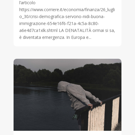
l’articolo
https://www.corriere.it/economia/finanza/26_lugli
o_30/crisi-demografica-servono-nidi-buona-
immigrazione-654e16f6-f21a-4c5a-8c80-
a6e4d7ca1xlk.shtml LA DENATALITÀ ormai si sa,
è diventata emergenza. In Europa e...