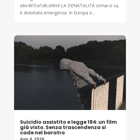
a6e4d7ca1xlk.shtml LA DENATALITÀ ormai si sa,
è diventata emergenza. In Europa e...
Suicidio assistito e legge 194: un film
già visto. Senza trascendenza si
cade nel baratro
Ago 4, 2026