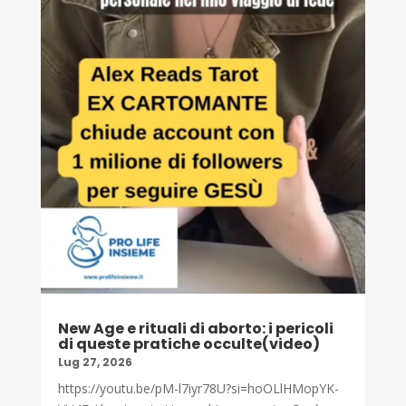
New Age e rituali di aborto: i pericoli
di queste pratiche occulte(video)
Lug 27, 2026
https://youtu.be/pM-l7iyr78U?si=hoOLlHMopYK-