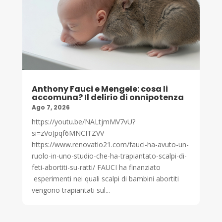
Anthony Fauci e Mengele: cosa li
accomuna? Il delirio di onnipotenza
Ago 7, 2026
https://youtu.be/NALtjmMV7vU?
si=zVoJpqf6MNCITZVV
https://www.renovatio21.com/fauci-ha-avuto-un-
ruolo-in-uno-studio-che-ha-trapiantato-scalpi-di-
feti-abortiti-su-ratti/ FAUCI ha finanziato
esperimenti nei quali scalpi di bambini abortiti
vengono trapiantati sul...