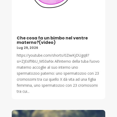
Che cosa fa un bimbo nel ventre
materno?(video)
Lug 29, 2026
https://youtube.com/shorts/0ZiwKjDUgq8?
si=ZJEslf9bU_MS0aNx All’interno della tuba l’uovo
materno accoglie al suo interno uno
spermatozoo paterno: uno spermatozoo con 23
cromosomi tra cui quello X dà vita ad una figlia
femmina, uno spermatozoo con 23 cromosomi
tra cui...