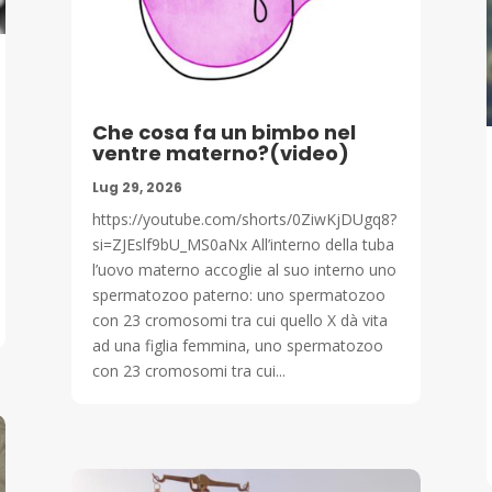
Che cosa fa un bimbo nel
ventre materno?(video)
Lug 29, 2026
https://youtube.com/shorts/0ZiwKjDUgq8?
si=ZJEslf9bU_MS0aNx All’interno della tuba
l’uovo materno accoglie al suo interno uno
spermatozoo paterno: uno spermatozoo
con 23 cromosomi tra cui quello X dà vita
ad una figlia femmina, uno spermatozoo
con 23 cromosomi tra cui...