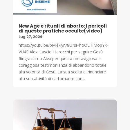
New Age e rituali di aborto: i pericoli
di queste pratiche occulte(video)
Lug 27, 2026
https://youtu.be/pM-l7iyr78U?si=hoOLlHMopYK-
VU4E Alex: Lascio i tarocchi per seguire Gesù.
Ringraziamo Alex per questa meravigliosa e
coraggiosa testimonianza di abbandono totale
alla volontà di Gesù. La sua scelta di rinunciare
alla sua attività di cartomante con...