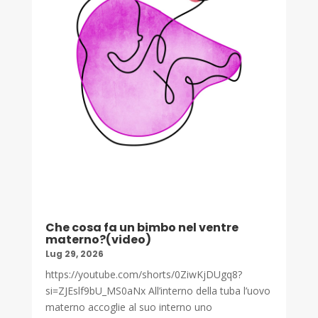
Che cosa fa un bimbo nel ventre
materno?(video)
Lug 29, 2026
https://youtube.com/shorts/0ZiwKjDUgq8?
si=ZJEslf9bU_MS0aNx All’interno della tuba l’uovo
materno accoglie al suo interno uno