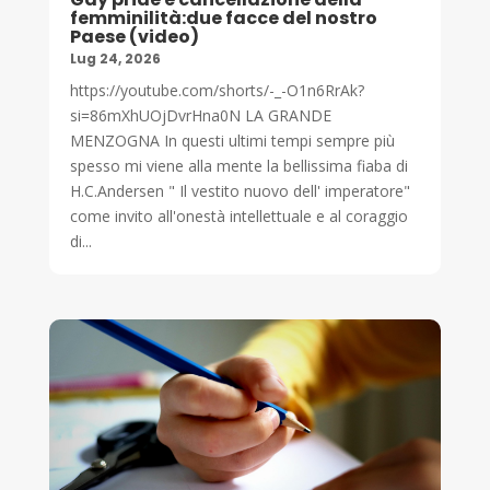
femminilità:due facce del nostro
Paese (video)
Lug 24, 2026
https://youtube.com/shorts/-_-O1n6RrAk?
si=86mXhUOjDvrHna0N LA GRANDE
MENZOGNA In questi ultimi tempi sempre più
spesso mi viene alla mente la bellissima fiaba di
H.C.Andersen " Il vestito nuovo dell' imperatore"
come invito all'onestà intellettuale e al coraggio
di...