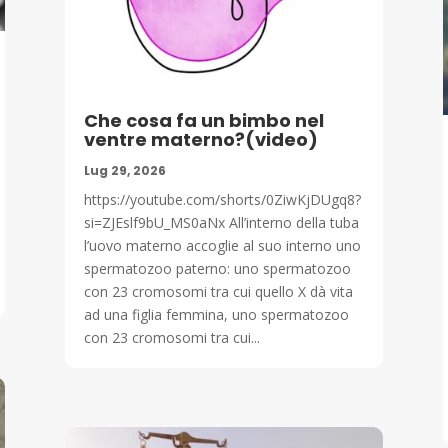
Che cosa fa un bimbo nel
ventre materno?(video)
Lug 29, 2026
https://youtube.com/shorts/0ZiwKjDUgq8?
si=ZJEslf9bU_MS0aNx All’interno della tuba
l’uovo materno accoglie al suo interno uno
spermatozoo paterno: uno spermatozoo
con 23 cromosomi tra cui quello X dà vita
ad una figlia femmina, uno spermatozoo
con 23 cromosomi tra cui...