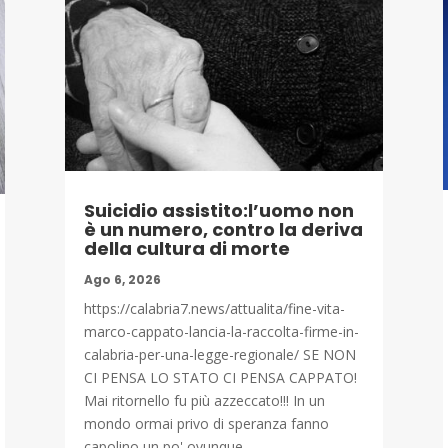
Suicidio assistito:l’uomo non
è un numero, contro la deriva
della cultura di morte
Ago 6, 2026
https://calabria7.news/attualita/fine-vita-
marco-cappato-lancia-la-raccolta-firme-in-
calabria-per-una-legge-regionale/ SE NON
CI PENSA LO STATO CI PENSA CAPPATO!
Mai ritornello fu più azzeccato!!! In un
mondo ormai privo di speranza fanno
capolino un po' ovunque...