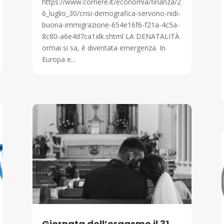
https://www.corriere.it/economia/finanza/2
6_luglio_30/crisi-demografica-servono-nidi-
buona-immigrazione-654e16f6-f21a-4c5a-
8c80-a6e4d7ca1xlk.shtml LA DENATALITÀ
ormai si sa, è diventata emergenza. In
Europa e...
Giornata dell’orgasmo il 31