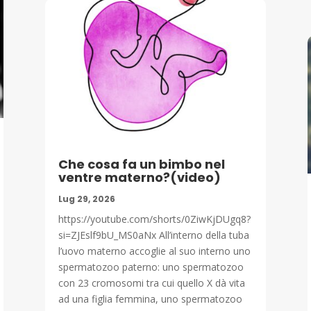
Che cosa fa un bimbo nel
ventre materno?(video)
Lug 29, 2026
https://youtube.com/shorts/0ZiwKjDUgq8?
si=ZJEslf9bU_MS0aNx All’interno della tuba
l’uovo materno accoglie al suo interno uno
spermatozoo paterno: uno spermatozoo
con 23 cromosomi tra cui quello X dà vita
ad una figlia femmina, uno spermatozoo