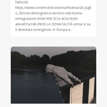
l’articolo
https://www.corriere.it/economia/finanza/26_lugli
o_30/crisi-demografica-servono-nidi-buona-
immigrazione-654e16f6-f21a-4c5a-8c80-
a6e4d7ca1xlk.shtml LA DENATALITÀ ormai si sa,
è diventata emergenza. In Europa e...