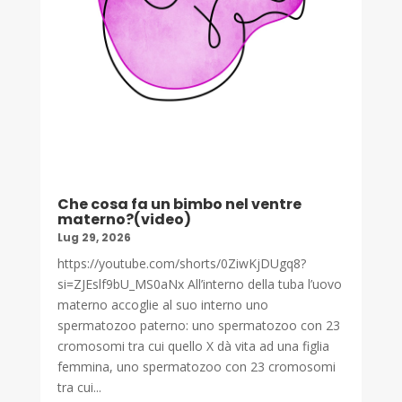
Che cosa fa un bimbo nel ventre
materno?(video)
Lug 29, 2026
https://youtube.com/shorts/0ZiwKjDUgq8?
si=ZJEslf9bU_MS0aNx All’interno della tuba l’uovo
materno accoglie al suo interno uno
spermatozoo paterno: uno spermatozoo con 23
cromosomi tra cui quello X dà vita ad una figlia
femmina, uno spermatozoo con 23 cromosomi
tra cui...