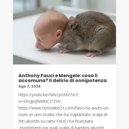
Anthony Fauci e Mengele: cosa li
accomuna? Il delirio di onnipotenza
Ago 7, 2026
https://youtu.be/NALtjmMV7vU?
si=zVoJpqf6MNCITZVV
https://www.renovatio21.com/fauci-ha-avuto-un-
ruolo-in-uno-studio-che-ha-trapiantato-scalpi-di-
feti-abortiti-su-ratti/ FAUCI ha finanziato
esperimenti nei quali scalpi di bambini abortiti