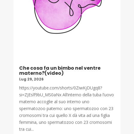
Che cosa fa un bimbo nel ventre
materno?(video)
Lug 29, 2026
https://youtube.com/shorts/0ZiwKjDUgq8?
si=ZJEslf9bU_MS0aNx All’interno della tuba l’uovo
materno accoglie al suo interno uno
spermatozoo paterno: uno spermatozoo con 23
cromosomi tra cui quello X dà vita ad una figlia
femmina, uno spermatozoo con 23 cromosomi
tra cui...