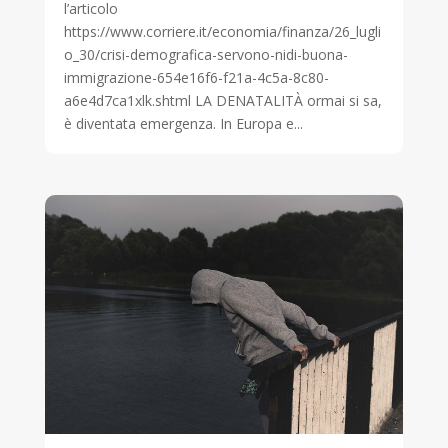
l’articolo
https://www.corriere.it/economia/finanza/26_lugli
o_30/crisi-demografica-servono-nidi-buona-
immigrazione-654e16f6-f21a-4c5a-8c80-
a6e4d7ca1xlk.shtml LA DENATALITÀ ormai si sa,
è diventata emergenza. In Europa e...