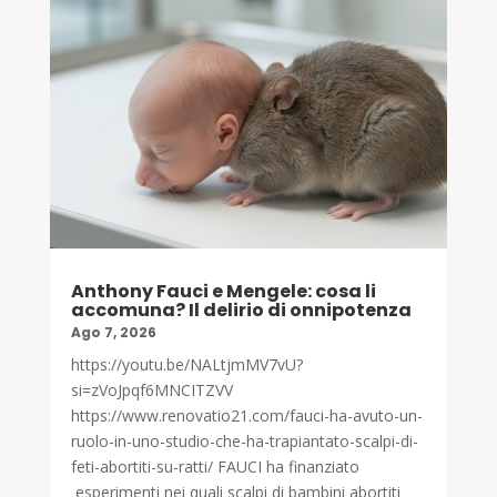
Anthony Fauci e Mengele: cosa li
accomuna? Il delirio di onnipotenza
Ago 7, 2026
https://youtu.be/NALtjmMV7vU?
si=zVoJpqf6MNCITZVV
https://www.renovatio21.com/fauci-ha-avuto-un-
ruolo-in-uno-studio-che-ha-trapiantato-scalpi-di-
feti-abortiti-su-ratti/ FAUCI ha finanziato
esperimenti nei quali scalpi di bambini abortiti