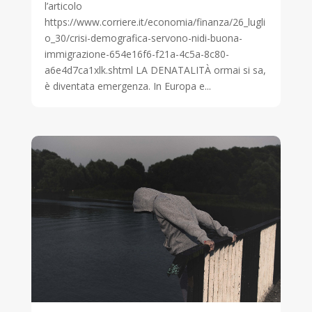
l’articolo
https://www.corriere.it/economia/finanza/26_lugli
o_30/crisi-demografica-servono-nidi-buona-
immigrazione-654e16f6-f21a-4c5a-8c80-
a6e4d7ca1xlk.shtml LA DENATALITÀ ormai si sa,
è diventata emergenza. In Europa e...