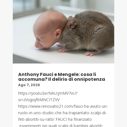
Anthony Fauci e Mengele: cosa li
accomuna? Il delirio di onnipotenza
Ago 7, 2026
https://youtu.be/NALtjmMV7vU?
si=zVoJpqf6MNCITZVV
https://www.renovatio21.com/fauci-ha-avuto-un-
ruolo-in-uno-studio-che-ha-trapiantato-scalpi-di-
feti-abortiti-su-ratti/ FAUCI ha finanziato
esperimenti nei quali scalpi di bambini abortiti