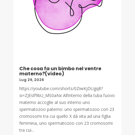
Che cosa fa un bimbo nel ventre
materno?(video)
Lug 29, 2026
https://youtube.com/shorts/0ZiwKjDUgq8?
si=ZJEslf9bU_MS0aNx All’interno della tuba l’uovo
materno accoglie al suo interno uno
spermatozoo paterno: uno spermatozoo con 23
cromosomi tra cui quello X dà vita ad una figlia
femmina, uno spermatozoo con 23 cromosomi
tra cui...