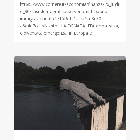
https://www.corriere.it/economia/finanza/26_lugli
o_30/crisi-demografica-servono-nidi-buona-
immigrazione-654e16f6-f21a-4c5a-8c80-
a6e4d7ca1xlk.shtml LA DENATALITÀ ormai si sa,
è diventata emergenza. In Europa e...