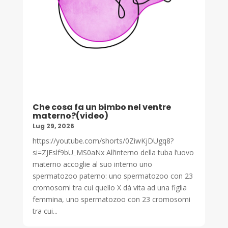
Che cosa fa un bimbo nel ventre
materno?(video)
Lug 29, 2026
https://youtube.com/shorts/0ZiwKjDUgq8?
si=ZJEslf9bU_MS0aNx All’interno della tuba l’uovo
materno accoglie al suo interno uno
spermatozoo paterno: uno spermatozoo con 23
cromosomi tra cui quello X dà vita ad una figlia
femmina, uno spermatozoo con 23 cromosomi
tra cui...