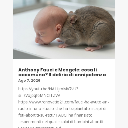
Anthony Fauci e Mengele: cosa li
accomuna? Il delirio di onnipotenza
Ago 7, 2026
https://youtu.be/NALtjmMV7vU?
si=zVoJpqf6MNCITZVV
https://www.renovatio21.com/fauci-ha-avuto-un-
ruolo-in-uno-studio-che-ha-trapiantato-scalpi-di-
feti-abortiti-su-ratti/ FAUCI ha finanziato
esperimenti nei quali scalpi di bambini abortiti