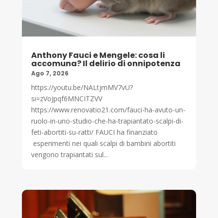
Anthony Fauci e Mengele: cosa li
accomuna? Il delirio di onnipotenza
Ago 7, 2026
https://youtu.be/NALtjmMV7vU?
si=zVoJpqf6MNCITZVV
https://www.renovatio21.com/fauci-ha-avuto-un-
ruolo-in-uno-studio-che-ha-trapiantato-scalpi-di-
feti-abortiti-su-ratti/ FAUCI ha finanziato
esperimenti nei quali scalpi di bambini abortiti
vengono trapiantati sul...