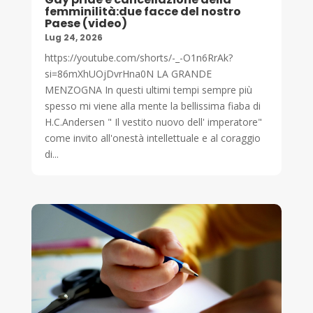
femminilità:due facce del nostro
Paese (video)
Lug 24, 2026
https://youtube.com/shorts/-_-O1n6RrAk?
si=86mXhUOjDvrHna0N LA GRANDE
MENZOGNA In questi ultimi tempi sempre più
spesso mi viene alla mente la bellissima fiaba di
H.C.Andersen " Il vestito nuovo dell' imperatore"
come invito all'onestà intellettuale e al coraggio
di...