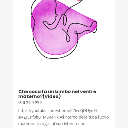
Che cosa fa un bimbo nel ventre
materno?(video)
Lug 29, 2026
https://youtube.com/shorts/0ZiwKjDUgq8?
si=ZJEslf9bU_MS0aNx All’interno della tuba l’uovo
materno accoglie al suo interno uno