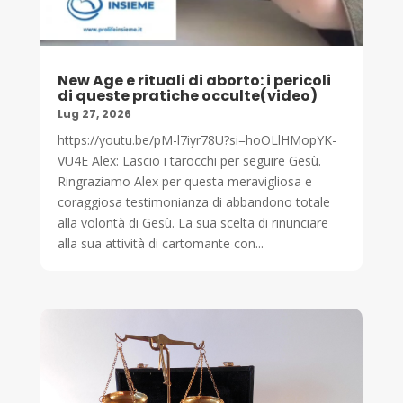
New Age e rituali di aborto: i pericoli
di queste pratiche occulte(video)
Lug 27, 2026
https://youtu.be/pM-l7iyr78U?si=hoOLlHMopYK-
VU4E Alex: Lascio i tarocchi per seguire Gesù.
Ringraziamo Alex per questa meravigliosa e
coraggiosa testimonianza di abbandono totale
alla volontà di Gesù. La sua scelta di rinunciare
alla sua attività di cartomante con...