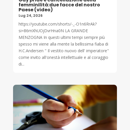
femminilità:due facce del nostro
Paese (video)
Lug 24, 2026
https://youtube.com/shorts/-_-O1n6RrAk?
si=86mXhUOjDvrHna0N LA GRANDE
MENZOGNA In questi ultimi tempi sempre più
spesso mi viene alla mente la bellissima fiaba di
H.C.Andersen " Il vestito nuovo dell' imperatore"
come invito all'onestà intellettuale e al coraggio
di...