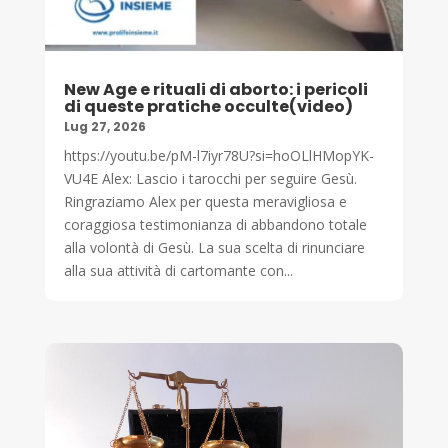
New Age e rituali di aborto: i pericoli
di queste pratiche occulte(video)
Lug 27, 2026
https://youtu.be/pM-l7iyr78U?si=hoOLlHMopYK-
VU4E Alex: Lascio i tarocchi per seguire Gesù.
Ringraziamo Alex per questa meravigliosa e
coraggiosa testimonianza di abbandono totale
alla volontà di Gesù. La sua scelta di rinunciare
alla sua attività di cartomante con...