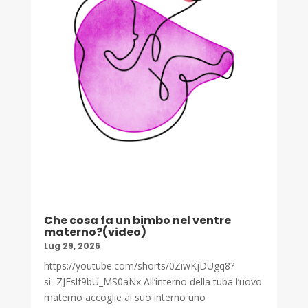
Che cosa fa un bimbo nel ventre
materno?(video)
Lug 29, 2026
https://youtube.com/shorts/0ZiwKjDUgq8?
si=ZJEslf9bU_MS0aNx All’interno della tuba l’uovo
materno accoglie al suo interno uno