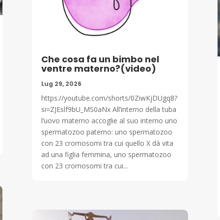
Che cosa fa un bimbo nel
ventre materno?(video)
Lug 29, 2026
https://youtube.com/shorts/0ZiwKjDUgq8?
si=ZJEslf9bU_MS0aNx All’interno della tuba
l’uovo materno accoglie al suo interno uno
spermatozoo paterno: uno spermatozoo
con 23 cromosomi tra cui quello X dà vita
ad una figlia femmina, uno spermatozoo
con 23 cromosomi tra cui...