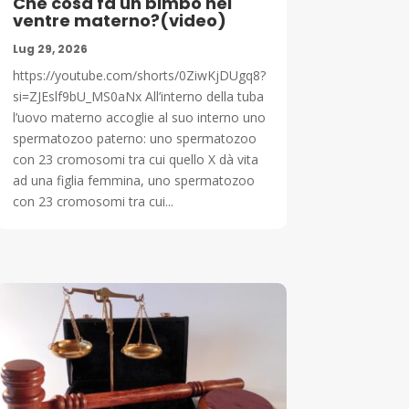
Che cosa fa un bimbo nel
ventre materno?(video)
Lug 29, 2026
https://youtube.com/shorts/0ZiwKjDUgq8?
si=ZJEslf9bU_MS0aNx All’interno della tuba
l’uovo materno accoglie al suo interno uno
spermatozoo paterno: uno spermatozoo
con 23 cromosomi tra cui quello X dà vita
ad una figlia femmina, uno spermatozoo
con 23 cromosomi tra cui...