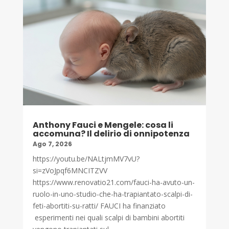
Anthony Fauci e Mengele: cosa li
accomuna? Il delirio di onnipotenza
Ago 7, 2026
https://youtu.be/NALtjmMV7vU?
si=zVoJpqf6MNCITZVV
https://www.renovatio21.com/fauci-ha-avuto-un-
ruolo-in-uno-studio-che-ha-trapiantato-scalpi-di-
feti-abortiti-su-ratti/ FAUCI ha finanziato
esperimenti nei quali scalpi di bambini abortiti