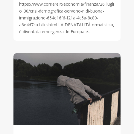
https://www.corriere.it/economia/finanza/26_lugli
o_30/crisi-demografica-servono-nidi-buona-
immigrazione-654e16f6-f21a-4c5a-8c80-
a6e4d7ca1xlk.shtml LA DENATALITÀ ormai si sa,
è diventata emergenza. In Europa e...