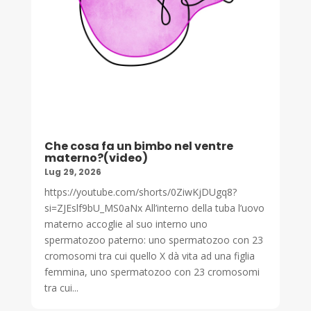
Che cosa fa un bimbo nel ventre
materno?(video)
Lug 29, 2026
https://youtube.com/shorts/0ZiwKjDUgq8?
si=ZJEslf9bU_MS0aNx All’interno della tuba l’uovo
materno accoglie al suo interno uno
spermatozoo paterno: uno spermatozoo con 23
cromosomi tra cui quello X dà vita ad una figlia
femmina, uno spermatozoo con 23 cromosomi
tra cui...