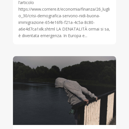
l’articolo
https://www.corriere.it/economia/finanza/26_lugli
o_30/crisi-demografica-servono-nidi-buona-
immigrazione-654e16f6-f21a-4c5a-8c80-
a6e4d7ca1xlk.shtml LA DENATALITÀ ormai si sa,
è diventata emergenza. In Europa e...