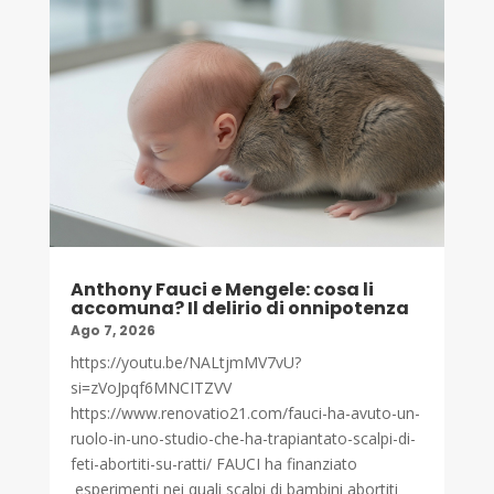
Anthony Fauci e Mengele: cosa li
accomuna? Il delirio di onnipotenza
Ago 7, 2026
https://youtu.be/NALtjmMV7vU?
si=zVoJpqf6MNCITZVV
https://www.renovatio21.com/fauci-ha-avuto-un-
ruolo-in-uno-studio-che-ha-trapiantato-scalpi-di-
feti-abortiti-su-ratti/ FAUCI ha finanziato
esperimenti nei quali scalpi di bambini abortiti