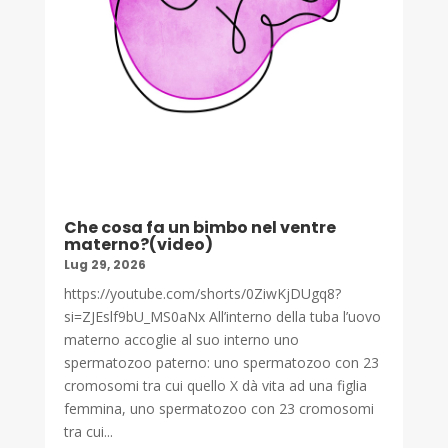
Che cosa fa un bimbo nel ventre
materno?(video)
Lug 29, 2026
https://youtube.com/shorts/0ZiwKjDUgq8?
si=ZJEslf9bU_MS0aNx All’interno della tuba l’uovo
materno accoglie al suo interno uno
spermatozoo paterno: uno spermatozoo con 23
cromosomi tra cui quello X dà vita ad una figlia
femmina, uno spermatozoo con 23 cromosomi
tra cui...