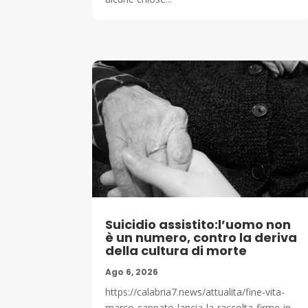
Suicidio assistito:l’uomo non
è un numero, contro la deriva
della cultura di morte
Ago 6, 2026
https://calabria7.news/attualita/fine-vita-
marco-cappato-lancia-la-raccolta-firme-in-