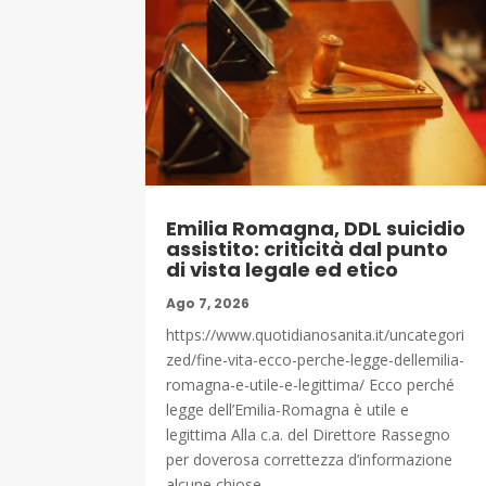
Emilia Romagna, DDL suicidio
assistito: criticità dal punto
di vista legale ed etico
Ago 7, 2026
https://www.quotidianosanita.it/uncategori
zed/fine-vita-ecco-perche-legge-dellemilia-
romagna-e-utile-e-legittima/ Ecco perché
legge dell’Emilia-Romagna è utile e
legittima Alla c.a. del Direttore Rassegno
per doverosa correttezza d’informazione
alcune chiose...