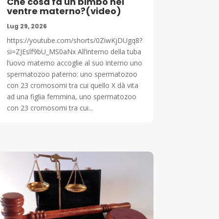
Che cosa fa un bimbo nel
ventre materno?(video)
Lug 29, 2026
https://youtube.com/shorts/0ZiwKjDUgq8?
si=ZJEslf9bU_MS0aNx All’interno della tuba
l’uovo materno accoglie al suo interno uno
spermatozoo paterno: uno spermatozoo
con 23 cromosomi tra cui quello X dà vita
ad una figlia femmina, uno spermatozoo
con 23 cromosomi tra cui...