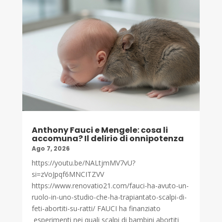
Anthony Fauci e Mengele: cosa li
accomuna? Il delirio di onnipotenza
Ago 7, 2026
https://youtu.be/NALtjmMV7vU?
si=zVoJpqf6MNCITZVV
https://www.renovatio21.com/fauci-ha-avuto-un-
ruolo-in-uno-studio-che-ha-trapiantato-scalpi-di-
feti-abortiti-su-ratti/ FAUCI ha finanziato
esperimenti nei quali scalpi di bambini abortiti