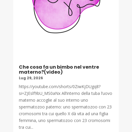
Che cosa fa un bimbo nel ventre
materno?(video)
Lug 29, 2026
https://youtube.com/shorts/0ZiwKjDUgq8?
si=ZJEslf9bU_MS0aNx All’interno della tuba l’uovo
materno accoglie al suo interno uno
spermatozoo paterno: uno spermatozoo con 23
cromosomi tra cui quello X dà vita ad una figlia
femmina, uno spermatozoo con 23 cromosomi
tra cui...