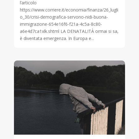
l’articolo
https://www.corriere.it/economia/finanza/26_lugli
o_30/crisi-demografica-servono-nidi-buona-
immigrazione-654e16f6-f21a-4c5a-8c80-
a6e4d7ca1xlk.shtml LA DENATALITÀ ormai si sa,
è diventata emergenza. In Europa e...