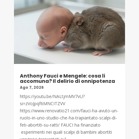
Anthony Fauci e Mengele: cosa li
accomuna? Il delirio di onnipotenza
Ago 7, 2026
https://youtu.be/NALtjmMV7vU?
si=zVoJpqf6MNCITZVV
https://www.renovatio21.com/fauci-ha-avuto-un-
ruolo-in-uno-studio-che-ha-trapiantato-scalpi-di-
feti-abortiti-su-ratti/ FAUCI ha finanziato
esperimenti nei quali scalpi di bambini abortiti