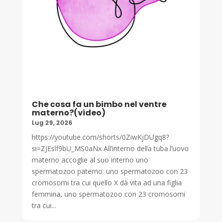
Che cosa fa un bimbo nel ventre
materno?(video)
Lug 29, 2026
https://youtube.com/shorts/0ZiwKjDUgq8?
si=ZJEslf9bU_MS0aNx All’interno della tuba l’uovo
materno accoglie al suo interno uno
spermatozoo paterno: uno spermatozoo con 23
cromosomi tra cui quello X dà vita ad una figlia
femmina, uno spermatozoo con 23 cromosomi
tra cui...