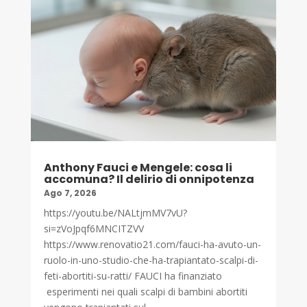
Anthony Fauci e Mengele: cosa li
accomuna? Il delirio di onnipotenza
Ago 7, 2026
https://youtu.be/NALtjmMV7vU?
si=zVoJpqf6MNCITZVV
https://www.renovatio21.com/fauci-ha-avuto-un-
ruolo-in-uno-studio-che-ha-trapiantato-scalpi-di-
feti-abortiti-su-ratti/ FAUCI ha finanziato
esperimenti nei quali scalpi di bambini abortiti