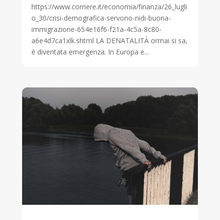
https://www.corriere.it/economia/finanza/26_lugli
o_30/crisi-demografica-servono-nidi-buona-
immigrazione-654e16f6-f21a-4c5a-8c80-
a6e4d7ca1xlk.shtml LA DENATALITÀ ormai si sa,
è diventata emergenza. In Europa e...