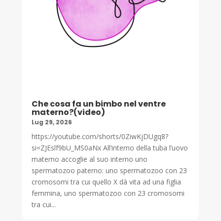
Che cosa fa un bimbo nel ventre
materno?(video)
Lug 29, 2026
https://youtube.com/shorts/0ZiwKjDUgq8?
si=ZJEslf9bU_MS0aNx All’interno della tuba l’uovo
materno accoglie al suo interno uno
spermatozoo paterno: uno spermatozoo con 23
cromosomi tra cui quello X dà vita ad una figlia
femmina, uno spermatozoo con 23 cromosomi
tra cui...