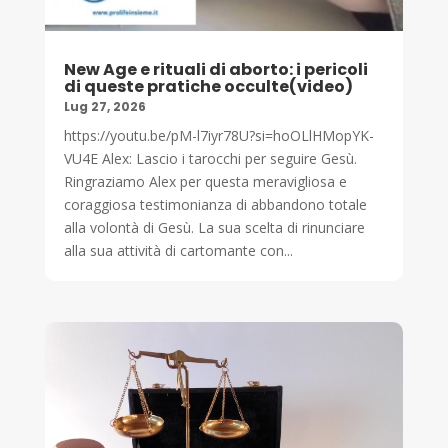
New Age e rituali di aborto: i pericoli
di queste pratiche occulte(video)
Lug 27, 2026
https://youtu.be/pM-l7iyr78U?si=hoOLlHMopYK-
VU4E Alex: Lascio i tarocchi per seguire Gesù.
Ringraziamo Alex per questa meravigliosa e
coraggiosa testimonianza di abbandono totale
alla volontà di Gesù. La sua scelta di rinunciare
alla sua attività di cartomante con...