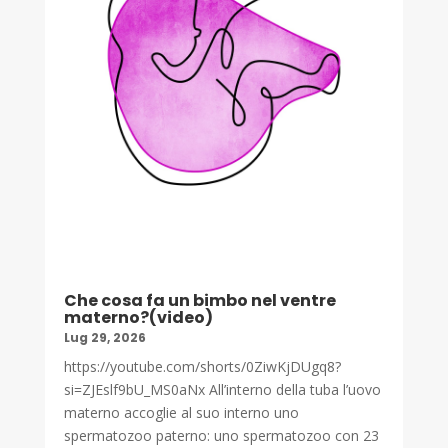
Che cosa fa un bimbo nel ventre
materno?(video)
Lug 29, 2026
https://youtube.com/shorts/0ZiwKjDUgq8?
si=ZJEslf9bU_MS0aNx All’interno della tuba l’uovo
materno accoglie al suo interno uno
spermatozoo paterno: uno spermatozoo con 23