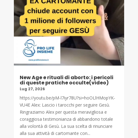
New Age e rituali di aborto: i pericoli
di queste pratiche occulte(video)
Lug 27, 2026
https://youtu.be/pM-l7iyr78U?si=hoOLlHMopYK-
VU4E Alex: Lascio i tarocchi per seguire Gesù.
Ringraziamo Alex per questa meravigliosa e
coraggiosa testimonianza di abbandono totale
alla volontà di Gesù. La sua scelta di rinunciare
alla sua attività di cartomante con...