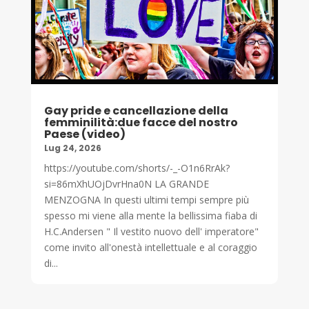
Gay pride e cancellazione della
femminilità:due facce del nostro
Paese (video)
Lug 24, 2026
https://youtube.com/shorts/-_-O1n6RrAk?
si=86mXhUOjDvrHna0N LA GRANDE
MENZOGNA In questi ultimi tempi sempre più
spesso mi viene alla mente la bellissima fiaba di
H.C.Andersen " Il vestito nuovo dell' imperatore"
come invito all'onestà intellettuale e al coraggio
di...