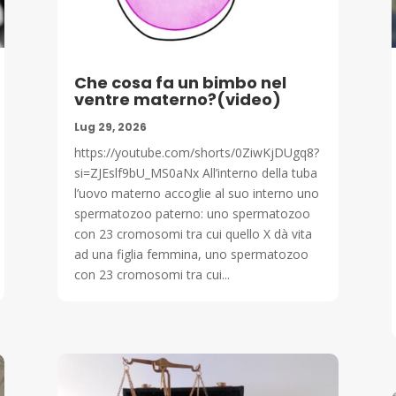
Che cosa fa un bimbo nel
ventre materno?(video)
Lug 29, 2026
https://youtube.com/shorts/0ZiwKjDUgq8?
si=ZJEslf9bU_MS0aNx All’interno della tuba
l’uovo materno accoglie al suo interno uno
spermatozoo paterno: uno spermatozoo
con 23 cromosomi tra cui quello X dà vita
ad una figlia femmina, uno spermatozoo
con 23 cromosomi tra cui...