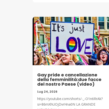
Gay pride e cancellazione
della femminilità:due facce
del nostro Paese (video)
Lug 24, 2026
https://youtube.com/shorts/-_-O1n6RrAk?
si=86mXhUOjDvrHna0N LA GRANDE