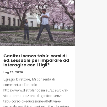
Genitori senza tabù: corsi di
ed.sessuale per imparare ad
interagire con i figli?
Lug 25, 2026
Egregio Direttore, Mi consenta di
commentare l’articolo
https://www.dietrolanotizia.eu/2026/07/al-
via-la-prima-edizione-di-genitori-senza-
tabu-corso-di-educazione-affettiva-e-
sessuale-per-futuri-genitori/ Al via la prima