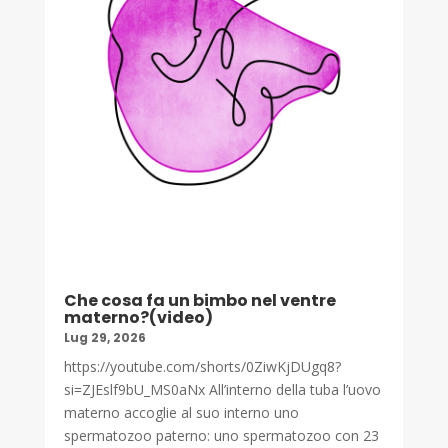
Che cosa fa un bimbo nel ventre
materno?(video)
Lug 29, 2026
https://youtube.com/shorts/0ZiwKjDUgq8?
si=ZJEslf9bU_MS0aNx All’interno della tuba l’uovo
materno accoglie al suo interno uno
spermatozoo paterno: uno spermatozoo con 23