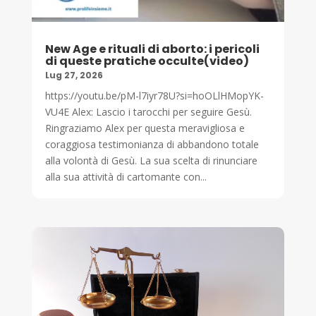
New Age e rituali di aborto: i pericoli
di queste pratiche occulte(video)
Lug 27, 2026
https://youtu.be/pM-l7iyr78U?si=hoOLlHMopYK-
VU4E Alex: Lascio i tarocchi per seguire Gesù.
Ringraziamo Alex per questa meravigliosa e
coraggiosa testimonianza di abbandono totale
alla volontà di Gesù. La sua scelta di rinunciare
alla sua attività di cartomante con...